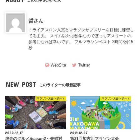
この記事をかいた人
哲さん
トライアスロン入賞とマラソンサブスリーを目標に練習し
てる主夫。 スイム以外は独学なのでぼっちアスリートの
参考になれば幸いです。 フルマラソンベスト 3時間8分15
秒
WebSite
Twitter
NEW POST
このライターの最新記事
マラソン大会レポート
マラソン大会レポート
2020.12.17
2019.12.27
虎走のグルメSeason2～夫婦対
第31回加古川マラソン大会